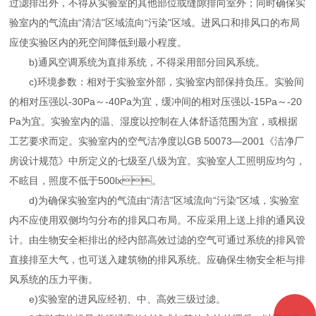
过滤排出外，不得从实验室的其他部位或缝隙排向室外；同时确保实
验室内的气流由“清洁"区域流向“污染"区域。进风口和排风口的布局
应使实验区内的死空间降低到最小程度。
b)通风空调系统为直排系统，不得采用部分回风系统。
c)环境参数：相对于实验室外部，实验室内部保持负压。实验间
的相对压强以-30Pa～-40Pa为宜，缓冲间的相对压强以-15Pa～-20
Pa为宜。实验室内的温、湿度以控制在人体舒适范围为宜，或根据
工艺要求而定。实验室内的空气洁净度以GB 50073—2001《洁净厂
房设计规范》中所定义的七级至八级为宜。实验室人工照明应均匀，
不眩目，照度不低于500lx。
d)为确保实验室内的气流由“清洁"区域流向“污染"区域，实验室
内不应使用双侧均匀分布的排风口布局。不应采用上送上排的通风设
计。由生物安全柜排出的经内部高效过滤的空气可通过系统的排风管
直接排至大气，也可送入建筑物的排风系统。应确保生物安全柜与排
风系统的压力平衡。
e)实验室的进风应经初、中、高效三级过滤。