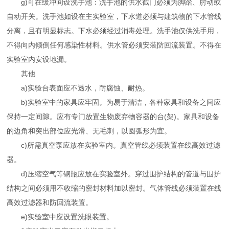
g)可在缓冲间设洗手池：洗手池的供水截门必须为脚踏、肘动或
自动开关。洗手池如设在主实验室，下水道必须与建筑物的下水管线
分离，且有明显标志。下水必须经过消毒处理。洗手池仅供洗手用，
不得向内倾倒任何感染性材料。供水管必须安装防回流装置。不得在
实验室内安设地漏。
其他
a)实验台表面应不透水，耐腐蚀、耐热。
b)实验室中的家具应牢固。为易于清洁，各种家具和设备之间应
保持一定间隙。应有专门放置生物废弃物容器的台(架)。家具和设备
的边角和突出部位应光滑、无毛刺，以圆弧形为宜。
c)所需真空泵应放在实验室内。真空管线必须装置在线高效过滤
器。
d)压缩空气等钢瓶应放在实验室外。穿过围护结构的管道与围护
结构之间必须用不收缩的密封材料加以密封。气体管线必须装置在线
高效过滤器和防回流装置。
e)实验室中应设置洗眼装置。