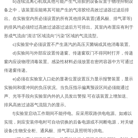
b)连续流离心机或其他可能产生气溶胶的设备应置于物理抑制设
备之中，该装置应能将其可能产生的气溶胶经高效过滤器过滤后排
出。在实验室内所必须设置的所有其他排风装置(通风橱、排气罩等)
的排风均必须经过高效过滤器过滤后方可排出。其室内布置应有利于
形成气流由“清洁"区域流向“污染"区域的气流流型。
c)实验室中必须设置不产生蒸汽的高压灭菌锅或其他消毒装置。
d)实验间与外部应设置传递窗。传递窗双门不得同时打开，传递
窗内应设物理消毒装置。感染性材料必须放置在密闭容器中方可通过
传递窗传递。
e)必须在实验室入口处的显著位置设置压力显示报警装置，显示
实验间和缓冲间的负压状况。当负压指示偏离预设区间必须能通过
声、光等手段向实验室内外的人员发出警报.可在该装置上增加送、
排风高效过滤器气流阻力的显示。
f)实验室启动工作期间不能停电。应采用双路供电电源。如难以
实现，则应安装停电时可自动切换的后备电源或不间断电源，对关键
设备(生物安全柜、通风橱、排气罩以及照明等)供电。