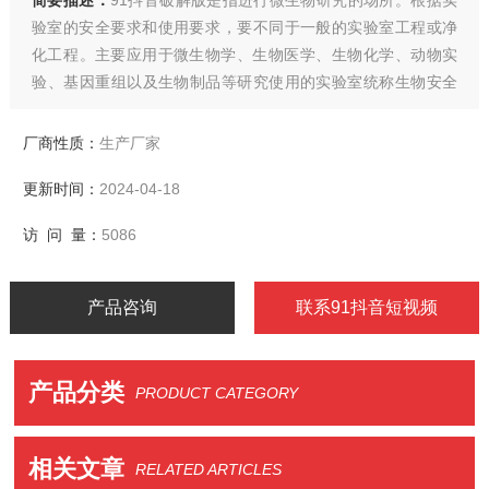
简要描述：
91抖音破解版是指进行微生物研究的场所。根据实
验室的安全要求和使用要求，要不同于一般的实验室工程或净
化工程。主要应用于微生物学、生物医学、生物化学、动物实
验、基因重组以及生物制品等研究使用的实验室统称生物安全
实验室。
生物安全实验室由主功能实验室与其他实验室及辅助功能用房
厂商性质：
生产厂家
组成。
更新时间：
2024-04-18
访 问 量：
5086
产品咨询
联系91抖音短视频
产品分类
PRODUCT CATEGORY
相关文章
RELATED ARTICLES