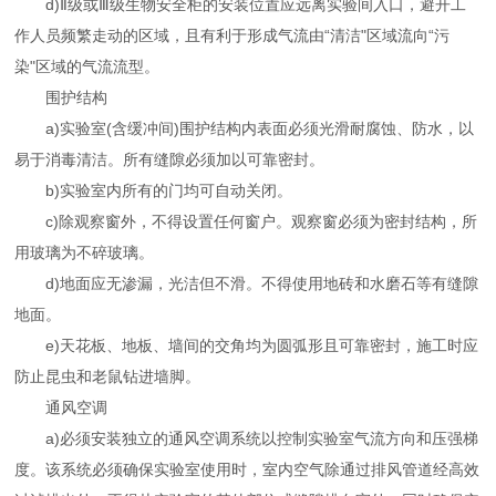
d)Ⅱ级或Ⅲ级生物安全柜的安装位置应远离实验间入口，避开工
作人员频繁走动的区域，且有利于形成气流由“清洁"区域流向“污
染"区域的气流流型。
围护结构
a)实验室(含缓冲间)围护结构内表面必须光滑耐腐蚀、防水，以
易于消毒清洁。所有缝隙必须加以可靠密封。
b)实验室内所有的门均可自动关闭。
c)除观察窗外，不得设置任何窗户。观察窗必须为密封结构，所
用玻璃为不碎玻璃。
d)地面应无渗漏，光洁但不滑。不得使用地砖和水磨石等有缝隙
地面。
e)天花板、地板、墙间的交角均为圆弧形且可靠密封，施工时应
防止昆虫和老鼠钻进墙脚。
通风空调
a)必须安装独立的通风空调系统以控制实验室气流方向和压强梯
度。该系统必须确保实验室使用时，室内空气除通过排风管道经高效