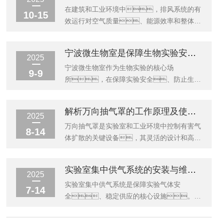
在建筑和工业环境中，排风系统的有
10-15
效运行对空气质量、能源效率和整体环
境控制至关重要。选择适合的排风系
统变频控制设备需要综合考虑多方面因
宁波微生物室是保障生物实验安全的关键设施
素，以确保设备能够满足特定需求
2025
并提供较佳性能。一、明确应用需
宁波微生物室作为生物实验的核心场
9-9
求选择排风系统变频控制设备的重要步骤是明
所，在保障实验安全、防止生物
确具体的应用需求。不同的场所对排风系
危害方面发挥着重要的作用。其规
统有不同的要求，其排风需求存在差
范建设和科学管理是确保实验人员安全、
解析万向抽气罩的工作原理及使用技巧
异。需要评估场所的规模、人员
环境安全以及实验结果可靠的关键环
2025
密度、工艺流程以及潜在的空气污染源
节。​​一、物理防护屏障​​通过多
万向抽气罩是实验室和工业环境中控制有害气
8-14
等因素，以确定所需的风量和换气频
层次的物理隔离设计，构建起严密的防
体扩散的关键设备，其灵活的设计和高效
率。通风要求是选择设备的关键考量因
护体系。不同功能区域严格分
的抽气性能为操作人员提供安全保障。​​
素。某些环境需要持续的强制排
区，洁净区与污染区有效分
1、工作原理：精准捕捉有
实验室集中供气系统的安装与维护指南说明
风，而另一些则可能只需要...
隔，防止交叉污染。负压通风
害气体​​通过可调节的悬臂结构，将抽
2025
系统确保空气定向流动，避免有害微
气口精准定位在污染源上方。当设备
实验室集中供气系统是保障实验气体安
7-14
生物外泄。高效过滤装置和紫外线消
启动时，内置风机产生强大吸
全、稳定供应的核心设施。科
毒设备为室内空气提供双重净化保障。专
力，在抽气口形成局部负压
学的安装与规范的维护对确保系统长期可靠运