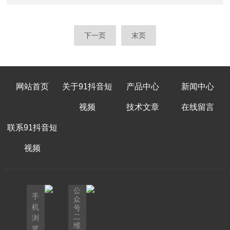
效。部分实验室可能需要可调节高度
期抵御各类化学试剂的侵蚀。即便在
系到实验室的安全性、功能性以及科
或角度的罩体设计，以适应不同实验需
强酸、强碱或高浓度有机溶液的实验环
研工作的顺利进行。一、实验
求。​​二、气流控制能力​​高...
境中，依然能保持结构完
室装饰装修后的验收注意事项1.安全设施验收
下一页
末页
整，避免因材质劣化而影响安全
先要确保安全出口、紧急淋浴、安全
性。同时，PP材料具备良好的
柜、消防器材等安全设施的设置和性
耐磨性和耐热性，可承受实验过程
能达到标准。这些设施是保障实验室人
中的温度波动和物理碰撞，延长设备使用
员在紧急情况下能够迅速采取措施、
网站首页
关于91抖音短
产品中心
新闻中心
寿命。此外，PP材料表面光滑
保障生命安全的重要防线。2.通风与空调
易清洁，能清除实验残留，防止
系统验收通风与空调系统的良好运行对实验室
视频
技术文章
在线留言
污染积累。在化...
内的空气质量和温湿度控制至关重
联系91抖音短
要。验收时需检查通风系统的排风口
是否畅通，空调系统的温湿度控制是
视频
否准确。3...
公
手
众
机
号
二
浏
维
览