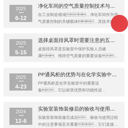
用实验台面和密闭存储设备为样本和试剂提供
区，迅速捕捉实验过程中产生的有
行至关重要。​​1、安装规
净化车间的空气质量控制技术与标准解析
安全的操作与存放环境。​​二、
害气体、粉尘或挥发性物质。其
范：安全与效率并重​​安装前需合理规划管
2025
标准化操...
万向节设计允许抽气罩在三维空间内自由调整
路布局，根据实验室用气需求确定气
在工业制造领域，净化车间作为空
6-12
角度和高度，确保抽气口始终对准污染
源位置、管路走向及终端接口分
气质量控制的关键载体，其技术体系
源，实现精准捕捉。气流通过
布。主管道应沿墙或吊顶明装，避免
与标准规范构建起产品质量的基础防
专用管道被引导至过滤系统或外部排放装
交叉干扰；分支管路需精准对接各用气设
线。这项技术通过系统性环境控
选择桌面排风罩时需要注意的五大要点
置，经过净化处理后排出，
备，确保气体输送路径最短化。
制，有效消除生产环境中颗粒
2025
有效防...
管道材质选择需严格匹配气体特性，
物、微生物及其他污染物的潜在影
桌面排风罩是实验室中保护实验人员健
5-15
安装过程中需确保所有连接点密封可
响，为精密制造提供可靠保障。
康、维持空气质量的重要设备。
靠，特别是高压管路接口，
空气净化技术体系由多重防护层构成。
选择合适的排风罩需要综合考虑多方面因
经过检漏测试。系统调试时需逐步升压检
初效过滤系统先拦截大颗粒污染物，
素，以确保其功能性与实用性达到较佳平
PP通风柜的优势与在化学实验中的应用说明
测，确认无泄漏后方可投入使
中效过滤装置进一步清除中小型颗粒，高
衡。以下是选购时需重点关注的五大要
2025
用。​​...
效过滤单元则能捕获微米级悬浮物。气流
点。​​一、工作区域适配性​​桌
PP通风柜是化学实验室中的重要设
4-23
组织设计通过单向流模式形成压力梯
面排风罩的设计需与实验台的空间布局相匹
备，它以材质优势和功能性设
度，使洁净空气持续置换污染空
配。需确保罩体尺寸能覆盖操作区
计，为化学实验提供了可靠的安全保障
气，配合温湿度调节系统，共同构
域，避免有害气体逸散到周围环境
与高效的操作环境。PP（聚丙
实验室装饰装修后的验收与使用注意事项
建动态平衡的洁净环境。智能化监控
中。同时要考虑实验台的高度和形
烯）材料是PP通风柜的核心优势。
2024
系统实时监测空...
状，选择开口角度与气流方向合理的
其化学稳定性较强，耐酸
实验室装饰装修完成后，验收与使用过程
12-6
款式，确保排风路径直接有
碱、耐有机溶剂腐蚀，能够长
中的注意事项至关重要，它们直接关